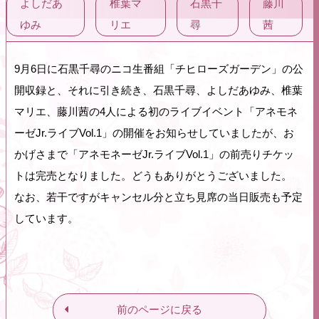
よしだあ
椎葉マ
石黒千
藤川
ゆみ
リエ
尋
茜
9月6日に石黒千尋のニコ生番組「チヒローズガーデン」の公
開収録と、それに引き続き、石黒千尋、よしだあゆみ、椎葉
マリエ、藤川茜の4人による初のライブイベント「アネモネ
ーゼJr.ライブVol.1」の開催をお知らせしていましたが、お
かげさまで「アネモネーゼJr.ライブVol.1」の前売りチケッ
トは完売となりました。どうもありがとうございました。
なお、若干ですがキャンセル分と立ち見席の当日販売も予定
しています。
前のページに戻る