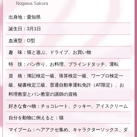
Nogawa Sakura
出身地：愛知県
誕生日：3月1日
血液型：O型
趣 味：猫と遊ぶ、ドライブ、お買い物
特 技：パン作り、お料理、ブラインドタッチ、運転
資 格：簿記検定一級、珠算検定一級、ワープロ検定一
級、秘書検定三級、普通自動車運転免許（AT限定）、お
料理教室とパン教室の講師の資格
好きな食べ物：チョコレート、クッキー、アイスクリーム
自分を動物に例えると：猫
マイブーム：ヘアアクセ集め、キャラクターソックス、ダ