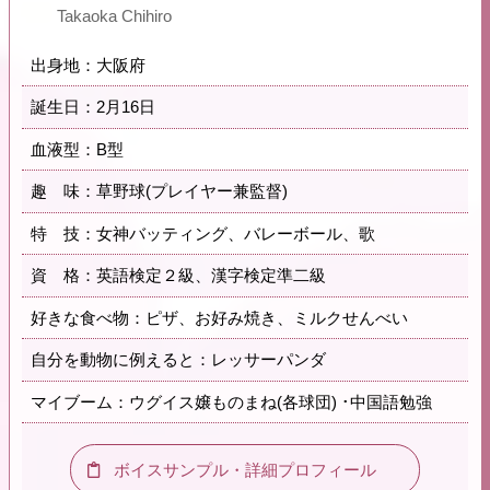
Takaoka Chihiro
出身地：大阪府
誕生日：2月16日
血液型：B型
趣 味：草野球(プレイヤー兼監督)
特 技：女神バッティング、バレーボール、歌
資 格：英語検定２級、漢字検定準二級
好きな食べ物：ピザ、お好み焼き、ミルクせんべい
自分を動物に例えると：レッサーパンダ
マイブーム：ウグイス嬢ものまね(各球団) ･中国語勉強
ボイスサンプル・詳細プロフィール