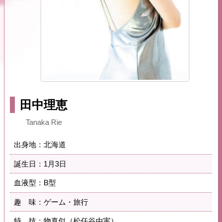
田中理恵
Tanaka Rie
出身地：北海道
誕生日：1月3日
血液型：B型
趣 味：ゲーム・旅行
特 技：物真似（松任谷由実）