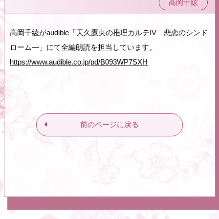
高岡千紘
高岡千紘がaudible「天久鷹央の推理カルテIV―悲恋のシンド
ローム―」にて全編朗読を担当しています。
https://www.audible.co.jp/pd/B093WP7SXH
前のページに戻る