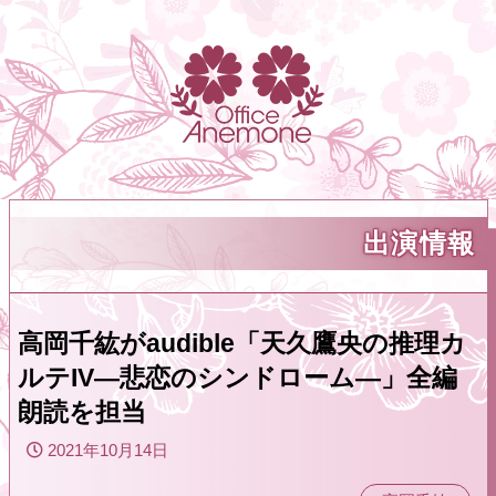
出演情報
高岡千紘がaudible「天久鷹央の推理カ
ルテIV―悲恋のシンドローム―」全編
朗読を担当
2021年10月14日