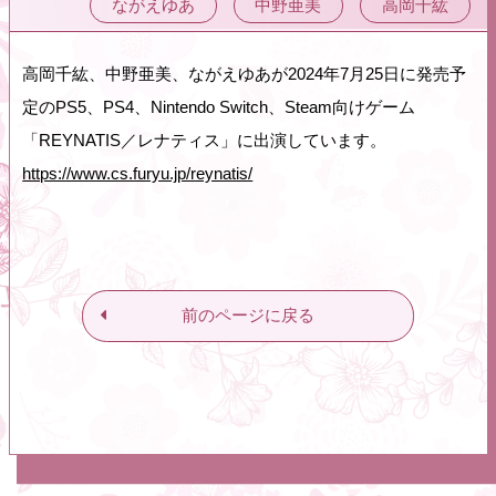
ながえゆあ
中野亜美
高岡千紘
高岡千紘、中野亜美、ながえゆあが2024年7月25日に発売予
定のPS5、PS4、Nintendo Switch、Steam向けゲーム
「REYNATIS／レナティス」に出演しています。
https://www.cs.furyu.jp/reynatis/
前のページに戻る