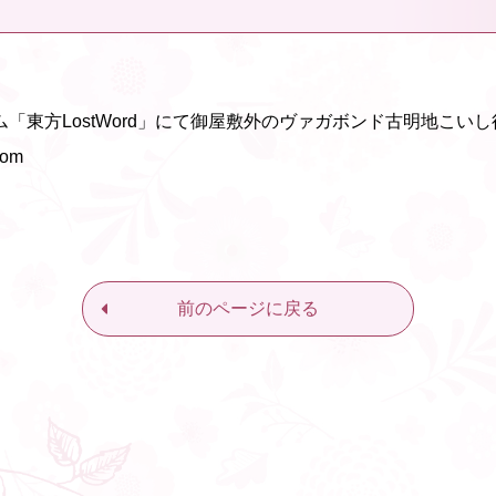
「東方LostWord」にて御屋敷外のヴァガボンド古明地こい
com
前のページに戻る