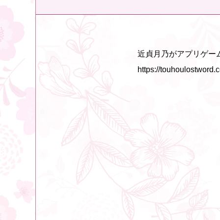
近貞月乃がアプリゲーム
https://touhoulostword.