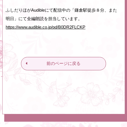
ふしだりほがAudibleにて配信中の「鎌倉駅徒歩８分、また
明日」にて全編朗読を担当しています。
https://www.audible.co.jp/pd/B0DR2FLCKP
前のページに戻る