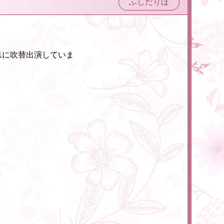
ふしだりほ
1に吹替出演していま