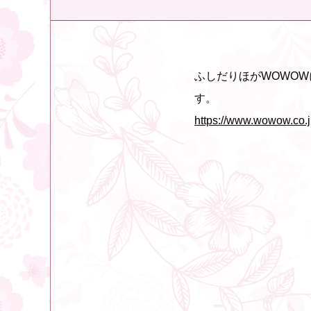
ふしだりほがWOWO
す。
https://www.wowow.co.j