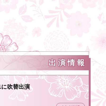
出演情報
1に吹替出演