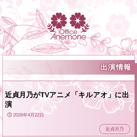
出演情報
近貞月乃がTVアニメ「キルアオ」に出
演
2026年4月22日
近貞月乃