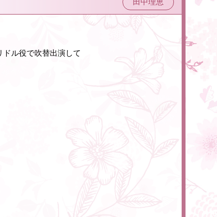
田中理恵
リドル役で吹替出演して