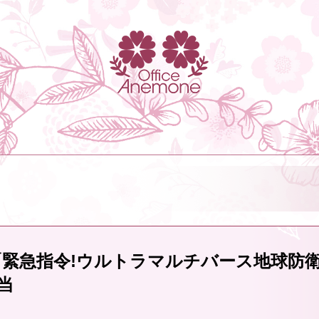
「緊急指令!ウルトラマルチバース地球防衛
当