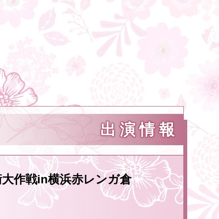
出演情報
大作戦in横浜赤レンガ倉