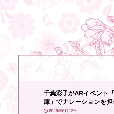
千葉彩子がARイベント
庫」でナレーションを担
2026年6月22日