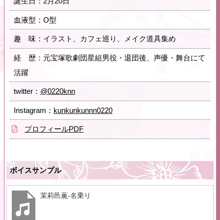
誕生日：2月20日
血液型：O型
趣 味：イラスト、カフェ巡り、メイク道具集め
経 歴：元宝塚歌劇団星組男役・退団後、声優・舞台にて
活躍
twitter：
@0220knn
Instagram：
kunkunkunnn0220
プロフィールPDF
ボイスサンプル
茉莉邑薫-名乗り