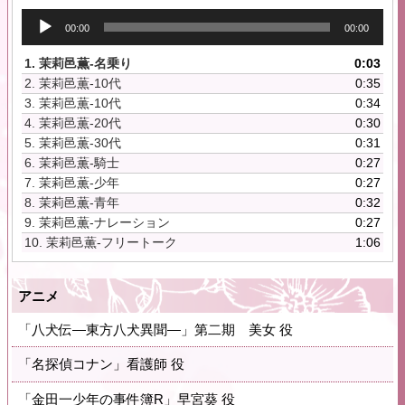
音
00:00
00:00
声
プ
1.
茉莉邑薫-名乗り
0:03
レ
2.
茉莉邑薫-10代
0:35
ー
3.
茉莉邑薫-10代
0:34
ヤ
4.
茉莉邑薫-20代
0:30
ー
5.
茉莉邑薫-30代
0:31
6.
茉莉邑薫-騎士
0:27
7.
茉莉邑薫-少年
0:27
8.
茉莉邑薫-青年
0:32
9.
茉莉邑薫-ナレーション
0:27
10.
茉莉邑薫-フリートーク
1:06
アニメ
「八犬伝―東方八犬異聞―」第二期 美女 役
「名探偵コナン」看護師 役
「金田一少年の事件簿R」早宮葵 役