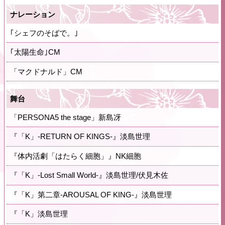
ナレーション
｢シェフのそばで。｣
｢太陽生命｣CM
「マクドナルド」CM
舞台
「PERSONA5 the stage」新島冴
『「K」‐RETURN OF KINGS-』淡島世理
『体内活劇「はたらく細胞」』NK細胞
『「K」-Lost Small World-』淡島世理/伏見木佐
『「K」第二章-AROUSAL OF KING-』淡島世理
『「K」淡島世理