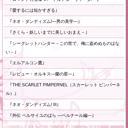
｢愛するには短かすぎる｣
｢ネオ・ダンディズム!―男の美学―｣
｢さくら－妖しいまでに美しいおまえ－｣
｢シークレットハンター－この世で、俺に盗めぬものはな
い－｣
｢エルアルコン鷹｣
｢レビュー・オルキス―蘭の星―｣
｢THE SCARLET PIMPERNEL（スカーレット ピンパーネ
ル）｣
｢ネオ・ダンディズム! III｣
｢外伝 ベルサイユのばら ―ベルナール編―｣