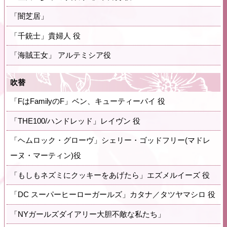
「闇芝居」
「千銃士」貴婦人 役
「海賊王女」 アルテミシア役
吹替
「FはFamilyのF」ベン、キューティーパイ 役
「THE100/ハンドレッド」レイヴン 役
「ヘムロック・グローヴ」シェリー・ゴッドフリー(マドレ
ーヌ・マーティン)役
「もしもネズミにクッキーをあげたら」エズメルイーズ 役
「DC スーパーヒーローガールズ」カタナ／タツヤマシロ 役
「NYガールズダイアリー大胆不敵な私たち」