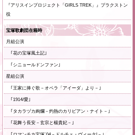
『アリスインプロジェクト「GIRLS TREK」』プラクストン
役
宝塚歌劇団在籍時
月組公演
｢花の宝塚風土記｣
｢シニョールドンファン｣
星組公演
｢王家に捧ぐ歌－オペラ「アイーダ」より－｣
｢1914/愛｣
｢タカラヅカ絢爛－灼熱のカリビアン・ナイト－｣
｢花舞う長安－玄宗と楊貴妃－｣
｢ロマンチカ宝塚`04－ドルチェ・ヴィータ!－｣