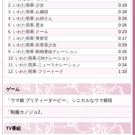
レ
2.
いわた萌果-少女
0:19
ー
3.
いわた萌果-お嬢様
0:28
ヤ
4.
いわた萌果-お姉さん
0:26
ー
5.
いわた萌果-悪女
0:26
6.
いわた萌果-クール
0:23
7.
いわた萌果-警察官
0:17
8.
いわた萌果-吹替系少女
0:29
9.
いわた萌果-動物番組ナレーション
0:26
10.
いわた萌果-CMナレーション
0:13
11.
いわた萌果-ニュースナレーション
0:34
12.
いわた萌果-フリートーク
1:10
ゲーム
「ウマ娘 プリティーダービー」 シニカルなウマ娘役
「制服カノジョ2」
TV番組