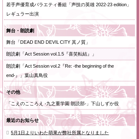
若手声優育成バラエティ番組「声技の英雄 2022-23 edition」
レギュラー出演
舞台・朗読劇
舞台「DEAD END DEVIL CITY 其ノ質」
朗読劇「Act Session vol.1.5『喜笑転結』」
朗読劇「Act Session vol.2『Re: -the beginning of the
end-』」葉山真鳥役
その他
「こえのこころえ -九之重学園 朗読部-」下山しずか役
最近のお知らせ
5月1日よりいわた萌果が弊社所属となりました