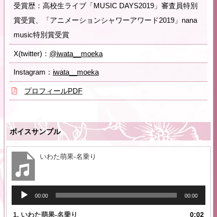
受賞歴：高校生ライブ「MUSIC DAYS2019」審査員特別
賞受賞、「アニメーションシャワーアワード2019」nana
music特別賞受賞
X(twitter)：
@iwata__moeka
Instagram：
iwata__moeka
プロフィールPDF
ボイスサンプル
いわた萌果-名乗り
音
00:00
00:00
声
プ
1.
いわた萌果-名乗り
0:02