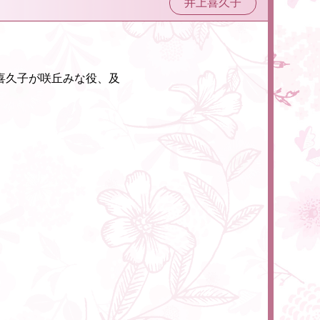
井上喜久子
喜久子が咲丘みな役、及