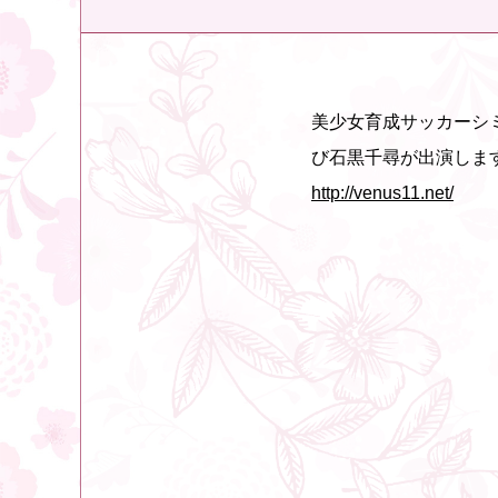
美少女育成サッカーシ
び石黒千尋が出演しま
http://venus11.net/