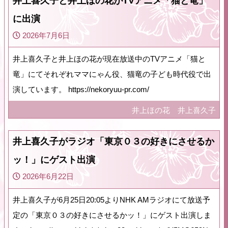
井上喜久子と井上ほの花がTVアニメ「猫と竜」
に出演
2026年7月6日
井上喜久子と井上ほの花が現在放送中のTVアニメ「猫と
竜」にてそれぞれママにゃん役、猫竜の子ども時代役で出
演しています。 https://nekoryuu-pr.com/
井上ほの花
井上喜久子
井上喜久子がラジオ「東京０３の好きにさせるか
ッ！」にゲスト出演
2026年6月22日
井上喜久子が6月25日20:05よりNHK AMラジオにて放送予
定の「東京０３の好きにさせるかッ！」にゲスト出演しま