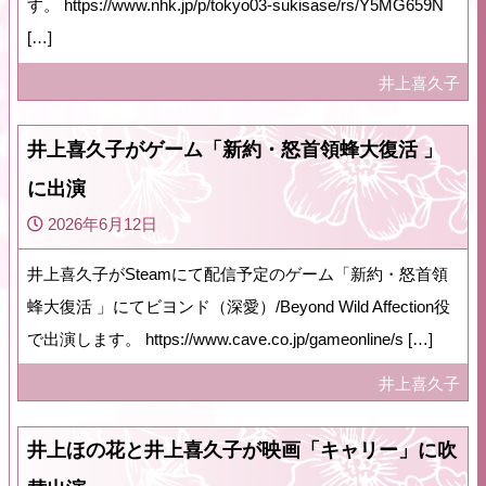
す。 https://www.nhk.jp/p/tokyo03-sukisase/rs/Y5MG659N
[…]
井上喜久子
井上喜久子がゲーム「新約・怒首領蜂大復活 」
に出演
2026年6月12日
井上喜久子がSteamにて配信予定のゲーム「新約・怒首領
蜂大復活 」にてビヨンド（深愛）/Beyond Wild Affection役
で出演します。 https://www.cave.co.jp/gameonline/s […]
井上喜久子
井上ほの花と井上喜久子が映画「キャリー」に吹