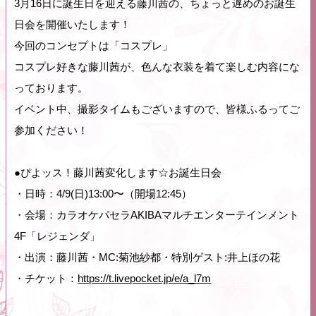
3月16日に誕生日を迎える藤川茜の、ちょっと遅めのお誕生
日会を開催いたします！
今回のコンセプトは「コスプレ」
コスプレ好きな藤川茜が、色んな衣装を着て楽しむ内容にな
っております。
イベント中、撮影タイムもございますので、皆様ふるってご
参加ください！
●ぴよッス！藤川茜変化します☆お誕生日会
・日時：4/9(日)13:00〜（開場12:45）
・会場：カラオケパセラAKIBAマルチエンターテインメント
4F「レジェンダ」
・出演：藤川茜・MC:菊池紗都・特別ゲスト:井上ほの花
・チケット：
https://t.livepocket.jp/e/a_l7m