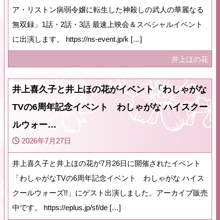
ア・リストン病弱令嬢に転生した神殺しの武人の華麗なる
無双録」1話・2話・3話 最速上映会＆スペシャルイベント
に出演します。 https://ns-event.jp/k […]
井上ほの花
井上喜久子と井上ほの花がイベント「わしゃがな
TVの6周年記念イベント わしゃがな ハイスクー
ルウォー…
2026年7月27日
井上喜久子と井上ほの花が7月26日に開催されたイベント
「わしゃがなTVの6周年記念イベント わしゃがな ハイス
クールウォーズ!!」にゲスト出演しました。アーカイブ販売
中です。 https://eplus.jp/sf/de […]