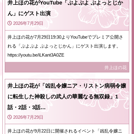
井上ほの花がYouTube「ぷよぷよ ぷよっとじか
ん」にゲスト出演
2026年7月29日
井上ほの花が7月29日19:30よりYouTubeでプレミア公開さ
れる「ぷよぷよ ぷよっとじかん」にゲスト出演します。
https://youtu.be/iLKant3A0ZE
井上ほの花
井上ほの花が「凶乱令嬢ニア・リストン病弱令嬢
に転生した神殺しの武人の華麗なる無双録」1
話・2話・3話…
2026年7月29日
井上ほの花が9月22日に開催されるイベント「凶乱令嬢ニ