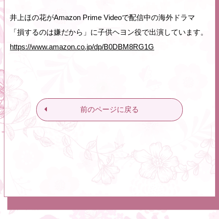
井上ほの花がAmazon Prime Videoで配信中の海外ドラマ
「損するのは嫌だから」に子供ヘヨン役で出演しています。
https://www.amazon.co.jp/dp/B0DBM8RG1G
前のページに戻る