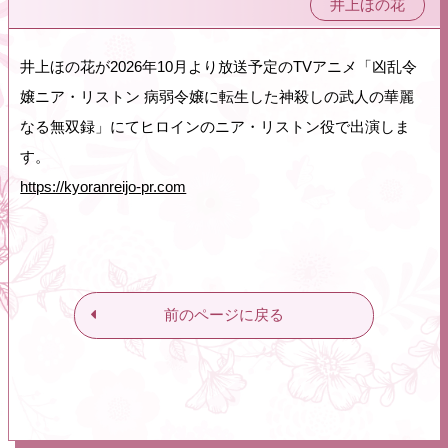
井上ほの花
井上ほの花が2026年10月より放送予定のTVアニメ「凶乱令
嬢ニア・リストン 病弱令嬢に転生した神殺しの武人の華麗
なる無双録」にてヒロインのニア・リストン役で出演しま
す。
https://kyoranreijo-pr.com
前のページに戻る