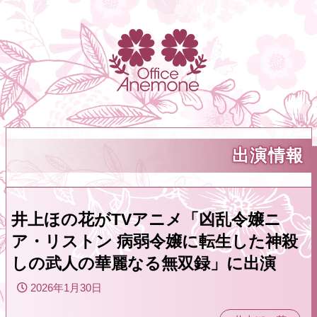
出演情報
井上ほの花がTVアニメ「凶乱令嬢ニ
ア・リストン 病弱令嬢に転生した神殺
しの武人の華麗なる無双録」に出演
2026年1月30日