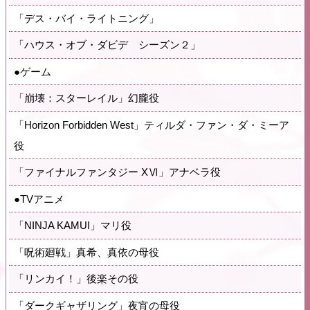
「デス・バイ・ライトニング」
「ハウス・オブ・ダビデ シーズン２」
●ゲーム
「崩壊：スターレイル」幻朧役
「Horizon Forbidden West」ティルダ・ファン・ダ・ミーア
役
「ファイナルファンタジー XⅥ」アナベラ役
●TVアニメ
「NINJA KAMUI」マリ役
「呪術廻戦」真希、真依の母役
「リンカイ！」後楽その役
「ダークギャザリング」夜宵の母役