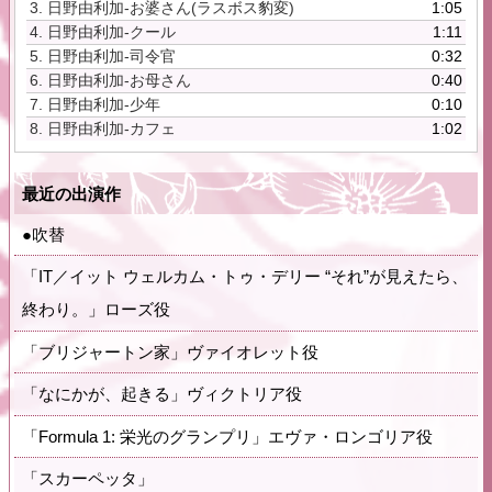
3.
日野由利加-お婆さん(ラスボス豹変)
1:05
ヤ
4.
日野由利加-クール
1:11
ー
5.
日野由利加-司令官
0:32
6.
日野由利加-お母さん
0:40
7.
日野由利加-少年
0:10
8.
日野由利加-カフェ
1:02
最近の出演作
●吹替
「IT／イット ウェルカム・トゥ・デリー “それ”が見えたら、
終わり。」ローズ役
「ブリジャートン家」ヴァイオレット役
「なにかが、起きる」ヴィクトリア役
「Formula 1: 栄光のグランプリ」エヴァ・ロンゴリア役
「スカーペッタ」