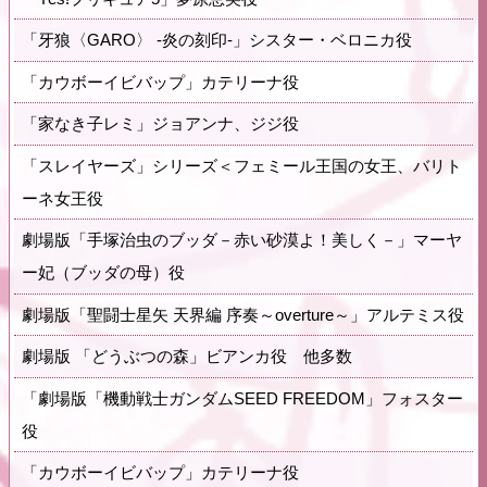
「牙狼〈GARO〉 -炎の刻印-」シスター・ベロニカ役
「カウボーイビバップ」カテリーナ役
「家なき子レミ」ジョアンナ、ジジ役
「スレイヤーズ」シリーズ＜フェミール王国の女王、バリト
ーネ女王役
劇場版「手塚治虫のブッダ－赤い砂漠よ！美しく－」マーヤ
ー妃（ブッダの母）役
劇場版「聖闘士星矢 天界編 序奏～overture～」アルテミス役
劇場版 「どうぶつの森」ビアンカ役 他多数
「劇場版「機動戦士ガンダムSEED FREEDOM」フォスター
役
「カウボーイビバップ」カテリーナ役