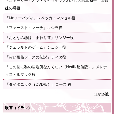
「ストーリー・オブ・マイライフ／わたしの若草物語」四姉
妹の母役
「Mr.ノーバディ」レベッカ・マンセル役
「ファースト・マッチ」ルシラ役
「おとなの恋は、まわり道」リンジー役
「ジェラルドのゲーム」ジェシー役
「赤い薔薇ソースの伝説」ティタ役
「この世に私の居場所なんてない（Netflix配信版）」メレデ
ィス・ルマック役
「タイタニック（DVD版）」ローズ 役
ほか多数
吹替（ドラマ）