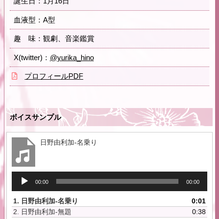
誕生日：1月16日
血液型：A型
趣 味：観劇、音楽鑑賞
X(twitter)：
@yurika_hino
プロフィールPDF
ボイスサンプル
日野由利加-名乗り
音
00:00
00:00
声
プ
1.
日野由利加-名乗り
0:01
レ
2.
日野由利加-無題
0:38
ー