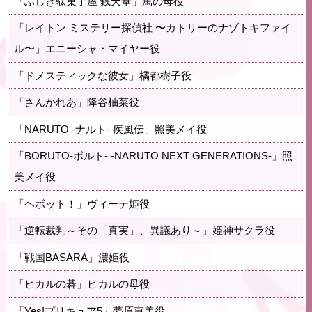
「ふしぎ駄菓子屋 銭天堂」篤の母役
「レイトン ミステリー探偵社 〜カトリーのナゾトキファイ
ル〜」エニーシャ・マイヤー役
「ドメスティックな彼女」橘都樹子役
「さんかれあ」降谷柚菜役
「NARUTO -ナルト- 疾風伝」照美メイ役
「BORUTO-ボルト- -NARUTO NEXT GENERATIONS-」照
美メイ役
「ヘボット！」ヴィーテ姫役
「逆転裁判～その「真実」、異議あり～」姫神サクラ役
「戦国BASARA」濃姫役
「ヒカルの碁」ヒカルの母役
「Yes!プリキュア5」夢原恵美役