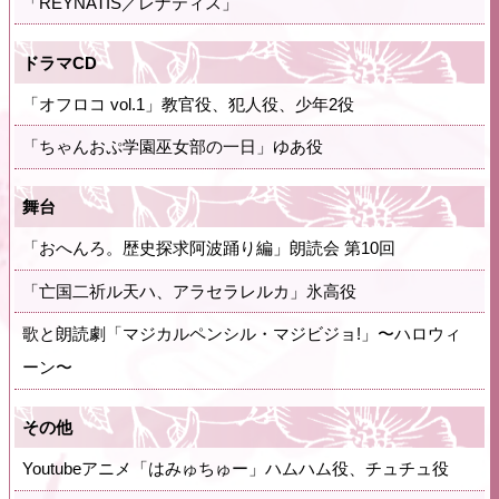
「REYNATIS／レナティス」
ドラマCD
「オフロコ vol.1」教官役、犯人役、少年2役
「ちゃんおぷ学園巫女部の一日」ゆあ役
舞台
「おへんろ。歴史探求阿波踊り編」朗読会 第10回
「亡国二祈ル天ハ、アラセラレルカ」氷高役
歌と朗読劇「マジカルペンシル・マジビジョ!」〜ハロウィ
ーン〜
その他
Youtubeアニメ「はみゅちゅー」ハムハム役、チュチュ役