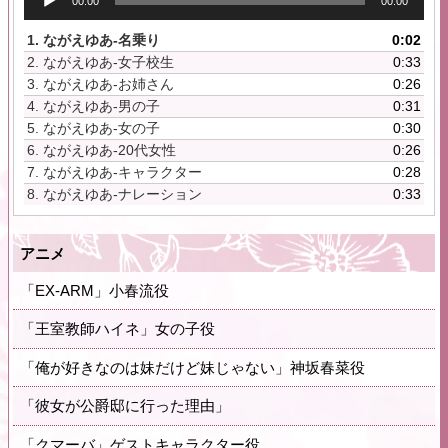
00:00
00:00
声
プ
1.
ながえゆあ-名乗り
0:02
レ
2.
ながえゆあ-女子校生
0:33
ー
3.
ながえゆあ-お姉さん
0:26
ヤ
4.
ながえゆあ-男の子
0:31
ー
5.
ながえゆあ-女の子
0:30
6.
ながえゆあ-20代女性
0:26
7.
ながえゆあ-キャラクター
0:28
8.
ながえゆあ-ナレーション
0:33
アニメ
「EX-ARM」小春流役
「王室教師ハイネ」女の子役
「俺が好きなのは妹だけど妹じゃない」神坂春菜役
「彼女が公爵邸に行った理由」
「クマーバ」ゲストキャラクター役