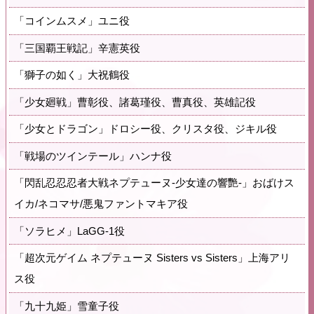
「コインムスメ」ユニ役
「三国覇王戦記」辛憲英役
「獅子の如く」大祝鶴役
「少女廻戦」曹彰役、諸葛瑾役、曹真役、英雄記役
「少女とドラゴン」ドロシー役、クリスタ役、ジキル役
「戦場のツインテール」ハンナ役
「閃乱忍忍忍者大戦ネプテューヌ-少女達の響艷-」おばけス
イカ/ネコマサ/悪鬼ファントマキア役
「ソラヒメ」LaGG-1役
「超次元ゲイム ネプテューヌ Sisters vs Sisters」上海アリ
ス役
「九十九姫」雪童子役