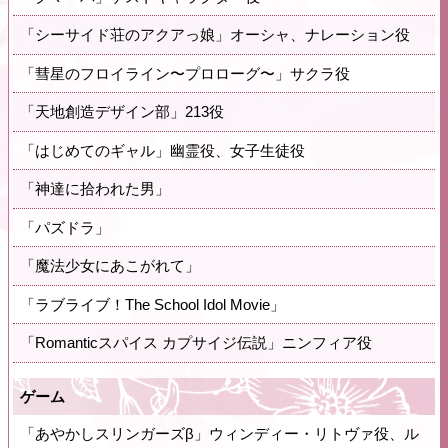
「シーサイド荘のアクアっ娘」オーシャ、ナレーション役
「彗星のフロイライン〜プロローグ〜」サクラ役
「天地創造デザイン部」213役
「はじめてのギャル」幽霊役、女子生徒役
「神達に拾われた男」
「パズドラ」
「魔法少女にあこがれて」
「ラブライブ！The School Idol Movie」
「Romanticスパイス カプサイジ伝説」ニンフィア役
ゲーム
「あやかしスリンガーズβ」ウィンディー・リトヴァ役、ル