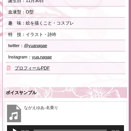
誕生日：11月30日
血液型：O型
趣 味：絵を描くこと・コスプレ
特 技：イラスト・詩吟
twitter：
@yuanagae
Instagram：
yua.nagae
プロフィールPDF
ボイスサンプル
ながえゆあ-名乗り
音