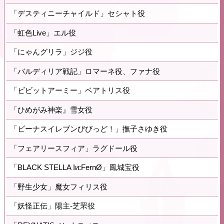
「デスティニーチャイルド」セシャト役
「虹色Live」エル役
「にゃんグリラ」ジジ役
「バルディリア戦記」ロマーネ役、ファナ役
「ビビットアーミー」ベアトリス役
「ひめがみ神楽』雪女役
「ビーナスイレブンびびっど！」撫子さゆき役
「フェアリースフィア」ラグドール役
「BLACK STELLA Iи:FernØ」鳳城宝役
「野生少女」魔女フィリス役
「妖怪正伝」陽主-芝罘役