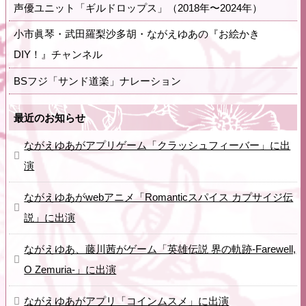
声優ユニット「ギルドロップス」（2018年〜2024年）
小市眞琴・武田羅梨沙多胡・ながえゆあの『お絵かき
DIY！』チャンネル
BSフジ「サンド道楽」ナレーション
最近のお知らせ
ながえゆあがアプリゲーム「クラッシュフィーバー」に出
演
ながえゆあがwebアニメ「Romanticスパイス カプサイジ伝
説」に出演
ながえゆあ、藤川茜がゲーム「英雄伝説 界の軌跡-Farewell,
O Zemuria-」に出演
ながえゆあがアプリ「コインムスメ」に出演