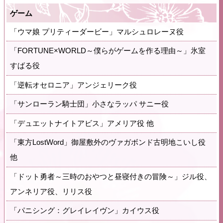
ゲーム
「ウマ娘 プリティーダービー」マルシュロレーヌ役
「FORTUNE×WORLD～僕らがゲームを作る理由～」氷室
すばる役
「逆転オセロニア」アンジェリーク役
「サンローラン騎士団」小さなラッパ サニー役
「デュエットナイトアビス」アメリア役 他
「東方LostWord」御屋敷外のヴァガボンド古明地こいし役
他
「ドット勇者～三時のおやつと昼寝付きの冒険～」ジル役、
アンネリア役、リリス役
「パニシング：グレイレイヴン」カイウス役