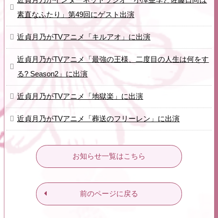
素直なふたり」第49回にゲスト出演
近貞月乃がTVアニメ「キルアオ」に出演
近貞月乃がTVアニメ「最強の王様、二度目の人生は何をす
る? Season2」に出演
近貞月乃がTVアニメ「地獄楽」に出演
近貞月乃がTVアニメ「葬送のフリーレン」に出演
お知らせ一覧はこちら
前のページに戻る