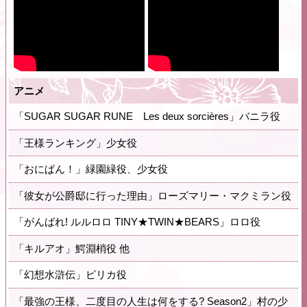
アニメ
「SUGAR SUGAR RUNE Les deux sorcières」バニラ役
「王様ランキング」少女役
「おにぱん！」緑園緑役、少女役
「彼女が公爵邸に行った理由」ローズマリー・マクミラン役
「がんばれ! ルルロロ TINY★TWIN★BEARS」ロロ役
「キルアオ」鰐淵梢役 他
「幻想水滸伝」ピリカ役
「最強の王様、二度目の人生は何をする? Season2」村の少