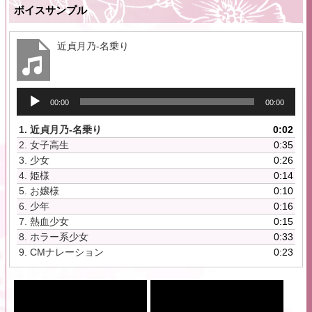
ボイスサンプル
近貞月乃-名乗り
音
00:00
00:00
声
プ
1.
近貞月乃-名乗り
0:02
レ
2.
女子高生
0:35
ー
3.
少女
0:26
ヤ
4.
姫様
0:14
ー
5.
お嬢様
0:10
6.
少年
0:16
7.
熱血少女
0:15
8.
ホラー系少女
0:33
9.
CMナレーション
0:23