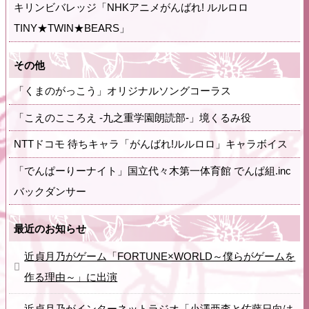
キリンビバレッジ「NHKアニメがんばれ! ルルロロ
TINY★TWIN★BEARS」
その他
「くまのがっこう」オリジナルソングコーラス
「こえのこころえ -九之重学園朗読部-」境くるみ役
NTTドコモ 待ちキャラ「がんばれ!ルルロロ」キャラボイス
「でんぱーりーナイト」国立代々木第一体育館 でんぱ組.inc
バックダンサー
最近のお知らせ
近貞月乃がゲーム「FORTUNE×WORLD～僕らがゲームを
作る理由～」に出演
近貞月乃がインターネットラジオ「小澤亜李と佐藤日向は