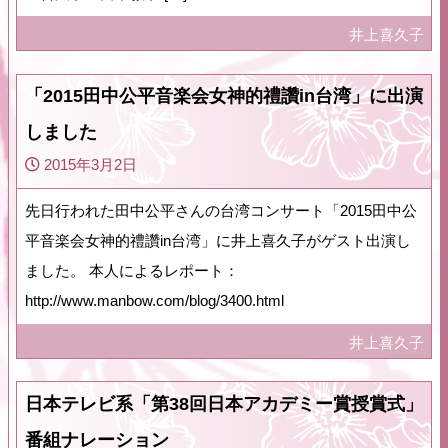
井上喜久子
「2015田中公平音楽会女神的禮讚in台湾」に出演
しました
2015年3月2日
先日行われた田中公平さんの台湾コンサート「2015田中公
平音楽会女神的禮讚in台湾」に井上喜久子がゲスト出演し
ました。 本人によるレポート：
http://www.manbow.com/blog/3400.html
井上喜久子
日本テレビ系「第38回日本アカデミー賞授賞式」
番組ナレーション