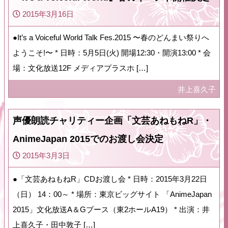
2015年3月16日
●It’s a Voiceful World Talk Fes.2015 〜春のどんまい祭りへ
ようこそ!〜 * 日時：5月5日(火) 開場12:30・開演13:00 * 会
場：文化放送12F メディアプラスホ […]
井上喜久子
声優朗読チャリティー企画「文芸あねもねR」・
AnimeJapan 2015でのお渡し会決定
2015年3月3日
●「文芸あねもねR」CDお渡し会 * 日時：2015年3月22日
（日） 14：00～ * 場所：東京ビッグサイト 「AnimeJapan
2015」文化放送A＆Gブース（東2ホールA19） * 出演：井
上喜久子・田中敦子 […]