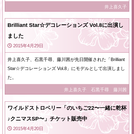
井上喜久子
Brilliant Star☆デコレーションズ Vol.8に出演し
ました
2015年4月29日
井上喜久子、石黒千尋、藤川茜が先日開催された「Brilliant
Star☆デコレーションズ Vol.8」にモデルとして出演しまし
た。
井上喜久子
石黒千尋
藤川茜
ワイルドストロベリー「のいちご22〜一緒に乾杯
♪クニマスSP〜」チケット販売中
2015年4月20日