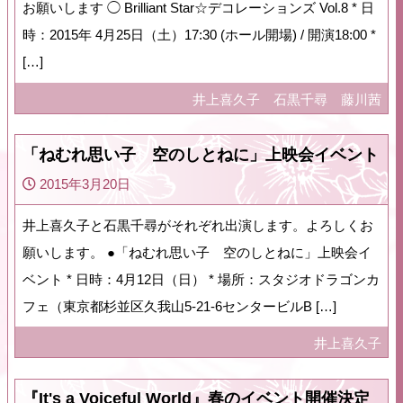
お願いします ◯ Brilliant Star☆デコレーションズ Vol.8 * 日
時：2015年 4月25日（土）17:30 (ホール開場) / 開演18:00 *
[…]
井上喜久子
石黒千尋
藤川茜
「ねむれ思い子 空のしとねに」上映会イベント
2015年3月20日
井上喜久子と石黒千尋がそれぞれ出演します。よろしくお
願いします。 ●「ねむれ思い子 空のしとねに」上映会イ
ベント * 日時：4月12日（日） * 場所：スタジオドラゴンカ
フェ（東京都杉並区久我山5-21-6センタービルB […]
井上喜久子
『It's a Voiceful World』春のイベント開催決定