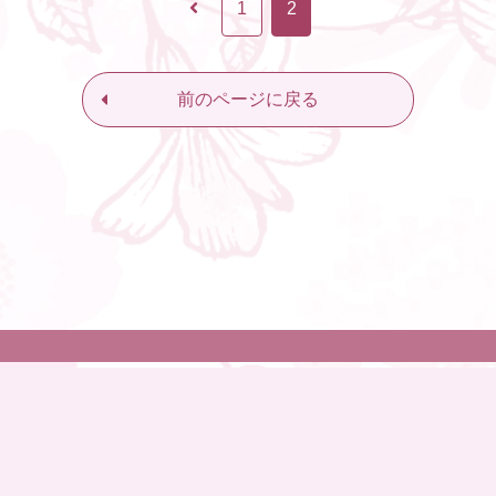
1
2
前のページに戻る
覧
タレント一覧
会社概要
グッズ販売
©
オフィスアネモネ