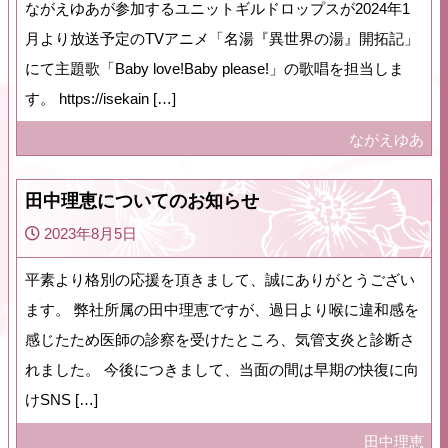
ながえゆあが参加するユニットギルドロップスが2024年1
月より放送予定のTVアニメ「名湯『異世界の湯』開拓記」
にて主題歌「Baby love!Baby please!」の歌唱を担当しま
す。 https://isekain […]
ながえゆあ
田中理恵についてのお知らせ
2023年8月5日
平素より格別の応援を頂きまして、誠にありがとうござい
ます。 弊社所属の田中理恵ですが、過日より喉に違和感を
感じたため医師の診察を受けたところ、気管支炎と診断さ
れました。 今後につきまして、当面の間は早期の快復に向
けSNS […]
田中理恵