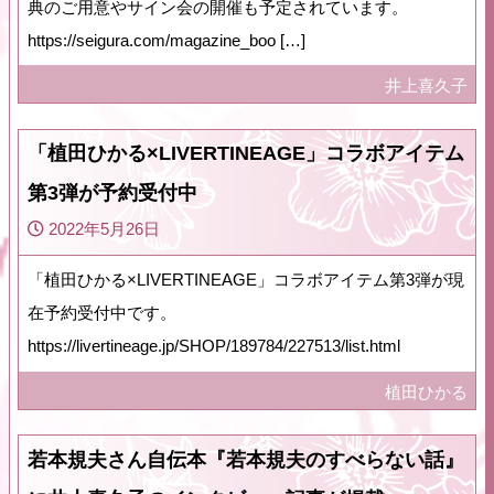
典のご用意やサイン会の開催も予定されています。
https://seigura.com/magazine_boo […]
井上喜久子
「植田ひかる×LIVERTINEAGE」コラボアイテム
第3弾が予約受付中
2022年5月26日
「植田ひかる×LIVERTINEAGE」コラボアイテム第3弾が現
在予約受付中です。
https://livertineage.jp/SHOP/189784/227513/list.html
植田ひかる
若本規夫さん自伝本『若本規夫のすべらない話』