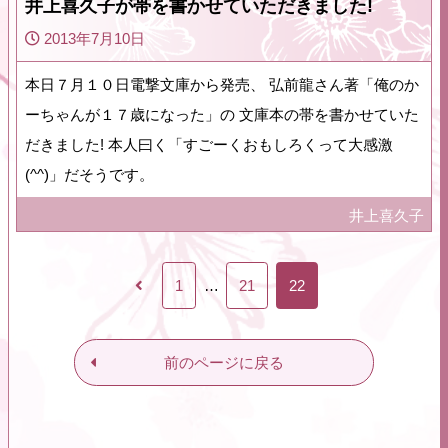
井上喜久子が帯を書かせていただきました!
2013年7月10日
本日７月１０日電撃文庫から発売、 弘前龍さん著「俺のか
ーちゃんが１７歳になった」の 文庫本の帯を書かせていた
だきました! 本人曰く「すごーくおもしろくって大感激
(^^)」だそうです。
井上喜久子
1
…
21
22
前のページに戻る