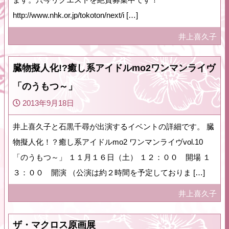
http://www.nhk.or.jp/tokoton/next/i […]
井上喜久子
臓物擬人化!?癒し系アイドルmo2ワンマンライヴ
「のうもつ～」
2013年9月18日
井上喜久子と石黒千尋が出演するイベントの詳細です。 臓
物擬人化！？癒し系アイドルmo2 ワンマンライヴvol.10
「のうもつ～」 １１月１６日（土） １２：００ 開場 １
３：００ 開演 （公演は約２時間を予定しておりま […]
井上喜久子
ザ・マクロス原画展