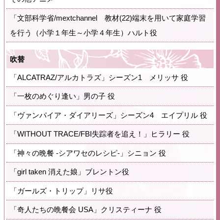
「文部科学省/mextchannel 教材(22)端末を用いて家庭学習
を行う（小学１年生～小学４年生）ハルト役
吹替
「ALCATRAZ/アルカトラズ」シーズン1 メリッサ 役
「一枚のめぐり逢い」男の子 役
「ヴァンパイア・ダイアリーズ」シーズン4 エイプリル 役
「WITHOUT TRACE/FBI失踪者を追え！」ヒラリー 役
「神々の晩餐 -シアワセのレシピ-」シニョン 役
「girl taken 消えた娘」ブレントン役
「ガールズ・トリップ」リサ役
「奇人たちの晩餐会 USA」クリスティーナ 役