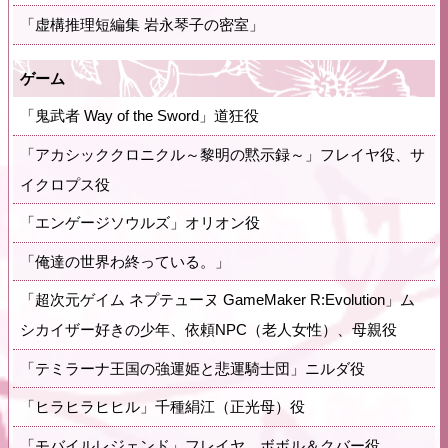
「虚構推理短編集 岩永琴子の密室」
ゲーム
「鬼武者 Way of the Sword」道狂役
「アカシッククロニクル～黎明の黙示録～」フレイヤ役、サ
イクロプス役
「エンゲージソウルズ」オリオン役
「俺達の世界わ終っている。」
「超次元ゲイム ネプテューヌ GameMaker R:Evolution」ム
シカイザー好きの少年、依頼NPC（老人女性）、母親役
「テミラーナ王国の強運姫と悲運騎士団」ニルダ役
「ヒラヒラヒヒル」千種絹江（正光母）役
「モバイルレジェンド」フレイヤ、ボボル＆クバー役