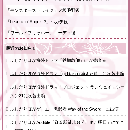
「モンスターストライク」犬坂毛野役
「League of Angels 3」ヘカテ役
「ワールドフリッパー」コーディ役
最近のお知らせ
ふしだりほが海外ドラマ「鉄槌教師」に吹替出演
ふしだりほが海外ドラマ「girl taken 消えた娘」に吹替出演
ふしだりほが海外ドラマ「プロジェクト·ランウェイ」シー
ズン21に吹替出演
ふしだりほがゲーム「鬼武者 Way of the Sword」に出演
ふしだりほがAudible「鎌倉駅徒歩８分、また明日」にて全