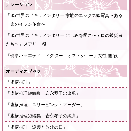
ナレーション
「BS世界のドキュメンタリー 家族のエックス線写真〜ある
一家のイラン革命〜」
「BS世界のドキュメンタリー 悲しみを愛に〜テロの被災者
たち〜」メアリー 役
「健康バラエティ ドクター・オズ・ショー」女性 他 役
オーディオブック
「虚構推理」
「虚構推理短編集 岩永琴子の出現」
「虚構推理 スリーピング・マーダー」
「虚構推理短編集 岩永琴子の純真」
「虚構推理 逆襲と敗北の日」