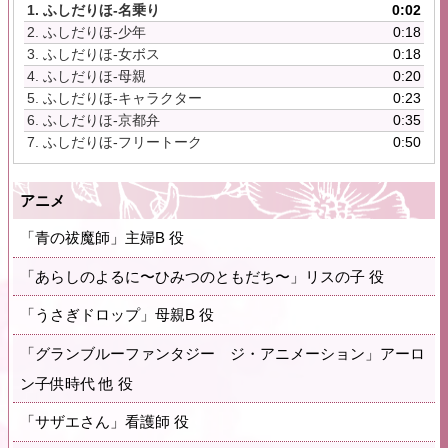
プ
1.
ふしだりほ-名乗り
0:02
レ
2.
ふしだりほ-少年
0:18
ー
3.
ふしだりほ-女ボス
0:18
ヤ
4.
ふしだりほ-母親
0:20
ー
5.
ふしだりほ-キャラクター
0:23
6.
ふしだりほ-京都弁
0:35
7.
ふしだりほ-フリートーク
0:50
アニメ
「青の祓魔師」主婦B 役
「あらしのよるに〜ひみつのともだち〜」リスの子 役
「うさぎドロップ」母親B 役
「グランブルーファンタジー ジ・アニメーション」アーロ
ン子供時代 他 役
「サザエさん」看護師 役