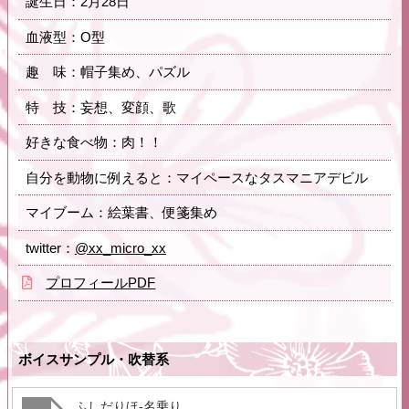
誕生日：2月28日
血液型：O型
趣 味：帽子集め、パズル
特 技：妄想、変顔、歌
好きな食べ物：肉！！
自分を動物に例えると：マイペースなタスマニアデビル
マイブーム：絵葉書、便箋集め
twitter：
@xx_micro_xx
プロフィールPDF
ボイスサンプル・吹替系
ふしだりほ-名乗り