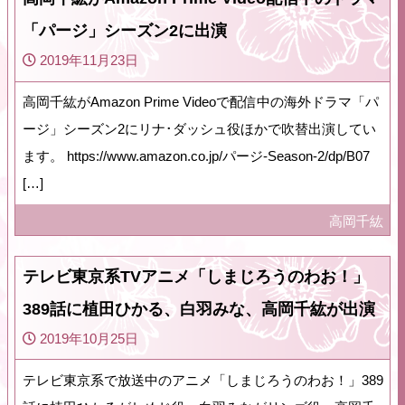
「パージ」シーズン2に出演
2019年11月23日
高岡千紘がAmazon Prime Videoで配信中の海外ドラマ「パ
ージ」シーズン2にリナ･ダッシュ役ほかで吹替出演してい
ます。 https://www.amazon.co.jp/パージ-Season-2/dp/B07
[…]
高岡千紘
テレビ東京系TVアニメ「しまじろうのわお！」
389話に植田ひかる、白羽みな、高岡千紘が出演
2019年10月25日
テレビ東京系で放送中のアニメ「しまじろうのわお！」389