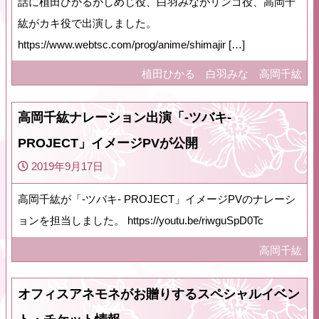
話に植田ひかるがしめじ役、白羽みながリンゴ役、高岡千
紘がカキ役で出演しました。
https://www.webtsc.com/prog/anime/shimajir […]
植田ひかる
白羽みな
高岡千紘
高岡千紘ナレーション出演「-ツバキ-
PROJECT」イメージPVが公開
2019年9月17日
高岡千紘が「-ツバキ- PROJECT」イメージPVのナレーシ
ョンを担当しました。 https://youtu.be/riwguSpD0Tc
高岡千紘
オフィスアネモネがお贈りするスペシャルイベン