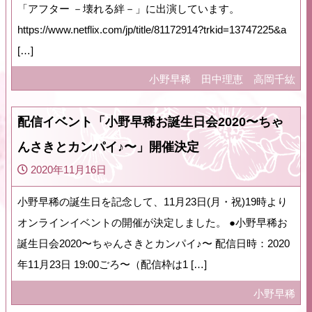
「アフター －壊れる絆－」に出演しています。
https://www.netflix.com/jp/title/81172914?trkid=13747225&a
[…]
小野早稀
田中理恵
高岡千紘
配信イベント「小野早稀お誕生日会2020〜ちゃ
んさきとカンパイ♪〜」開催決定
2020年11月16日
小野早稀の誕生日を記念して、11月23日(月・祝)19時より
オンラインイベントの開催が決定しました。 ●小野早稀お
誕生日会2020〜ちゃんさきとカンパイ♪〜 配信日時：2020
年11月23日 19:00ごろ〜（配信枠は1 […]
小野早稀