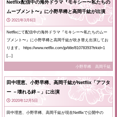
Netflix配信中の海外ドラマ『モキシー〜私たちの
ムーブメント〜』に小野早稀と高岡千紘が出演
2021年3月6日
Netflixにて配信中の海外ドラマ『モキシー〜私たちのムー
ブメント〜』に小野早稀と高岡千紘が吹き替え出演してお
ります。 https://www.netflix.com/jp/title/81078393?trkid=1
[…]
小野早稀
高岡千紘
田中理恵、小野早稀、高岡千紘がNetflix「アフタ
ー －壊れる絆－」に出演
2020年12月5日
田中理恵、小野早稀、高岡千紘が現在Netflixで公開中の